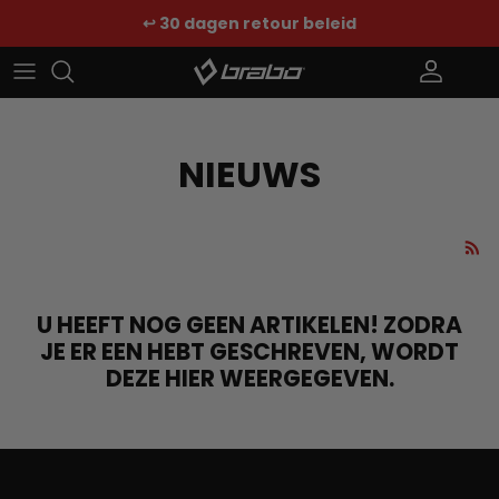
Ga naar inhoud
↩️ 30 dagen retour beleid
Account
Win
NIEUWS
U HEEFT NOG GEEN ARTIKELEN! ZODRA
JE ER EEN HEBT GESCHREVEN, WORDT
DEZE HIER WEERGEGEVEN.