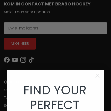
KOM IN CONTACT MET BRABO HOCKEY
Meld u aan voor updates
ABONNEER
Facebook
YouTube
Instagram
TikTok
COLLECTIE
FIND YOUR
Sticks
Tassen
PERFECT
Schoenen