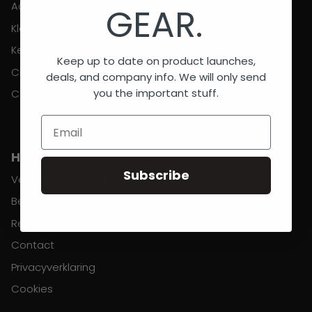
Accessoires
GEAR.
Kleding
Keeper
Keep up to date on product launches,
Clubs
deals, and company info. We will only send
you the important stuff.
Cadeaus
Email
HULP
Subscribe
Veelgestelde vragen
Bestellingen & verzendingen
Retouren
Contact
Privacyverklaring
Cookies