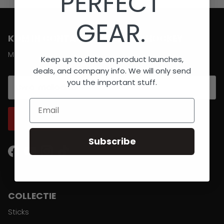
PERFECT
GEAR.
KOM IN CONTACT MET BRABO HOCKEY
Meld u aan voor updates
Keep up to date on product launches,
deals, and company info. We will only send
you the important stuff.
Email
ABONNEER
Subscribe
Facebook
YouTube
Instagram
TikTok
COLLECTIE
Sticks