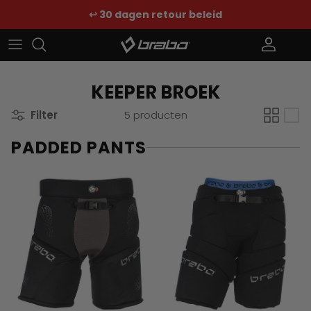
Ga naar inhoud
↩️ 30 dagen retour beleid
Account
Win
KEEPER BROEK
Filter
5 producten
PADDED PANTS