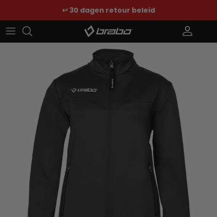
Ga naar inhoud
↩️ 30 dagen retour beleid
Account
Win