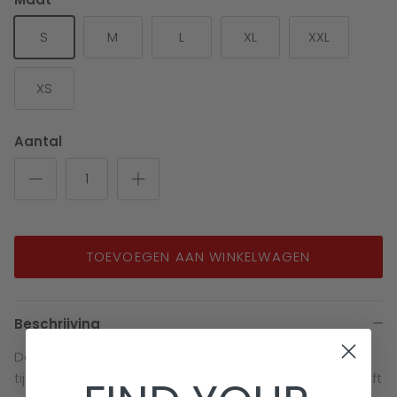
S
M
L
XL
XXL
XS
Aantal
TOEVOEGEN AAN WINKELWAGEN
Beschrijving
De Brabo F1 Jacket is een sportief trainingsjack voor,
tijdens of na het sporten. Het comfortabele jacket heeft