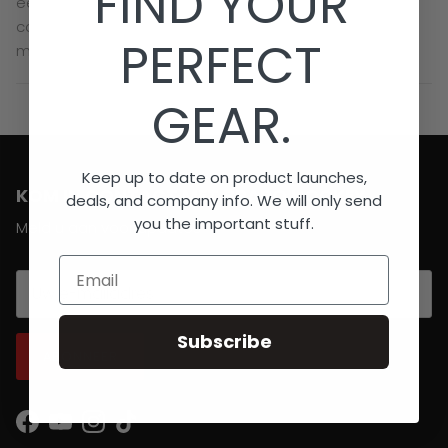
FIND YOUR
een stoere look, een opstaande kraag en een
comfortabele boord in de taille en onderaan bij de
PERFECT
mouwen.
GEAR.
Keep up to date on product launches,
KOM IN CONTACT MET BRABO HOCKEY
deals, and company info. We will only send
you the important stuff.
Meld u aan voor updates
Email
Subscribe
ABONNEER
Facebook
YouTube
Instagram
TikTok