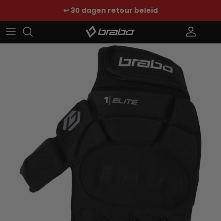
Ga naar inhoud
↩️ 30 dagen retour beleid
Account
Win