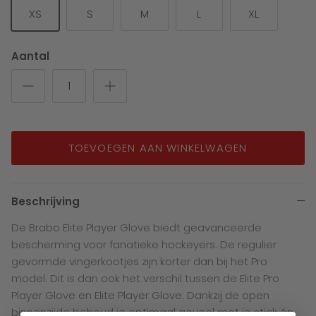
XS
S
M
L
XL
Aantal
TOEVOEGEN AAN WINKELWAGEN
Beschrijving
De Brabo Elite Player Glove biedt geavanceerde
bescherming voor fanatieke hockeyers. De regulier
gevormde vingerkootjes zijn korter dan bij het Pro
model. Dit is dan ook het verschil tussen de Elite Pro
Player Glove en Elite Player Glove. Dankzij de open
binnenzijde behoud je optimaal gevoel met je stick én