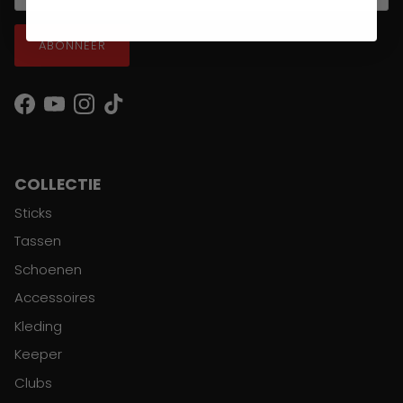
ABONNEER
Facebook
YouTube
Instagram
TikTok
COLLECTIE
Sticks
Tassen
Schoenen
Accessoires
Kleding
Keeper
Clubs