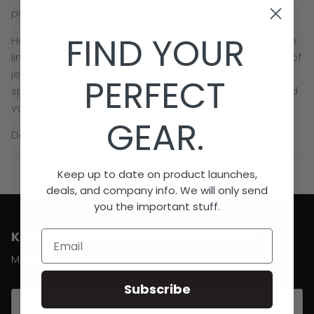
profiteer je van extra ventilatie.
FIND YOUR
Het ergonomische ontwerp sluit comfortabel aan op je
linkerhand, zodat je vol vertrouwen het veld op kunt — of
je nu traint of een belangrijke wedstrijd speelt. Voor
PERFECT
spelers die geen concessies willen doen op het gebied
van bescherming én controle.
GEAR.
De Brabo Elite Player Glove is verkrijgbaar in het zwart.
Keep up to date on product launches,
deals, and company info. We will only send
you the important stuff.
KOM IN CONTACT MET BRABO HOCKEY
Email
Meld u aan voor updates
Subscribe