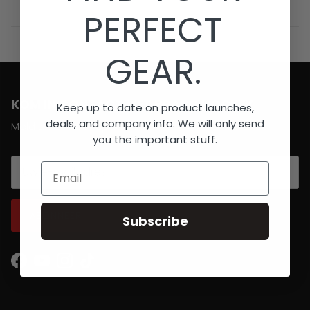
PERFECT
GEAR.
KOM IN CONTACT MET BRABO HOCKEY
Keep up to date on product launches,
deals, and company info. We will only send
Meld u aan voor updates
you the important stuff.
Email
ABONNEER
Subscribe
Facebook
YouTube
Instagram
TikTok