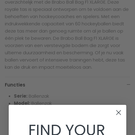
overzichtelijk met de Brabo Ball Bag F1 XLARGE. Deze
royale tas is speciaal ontworpen om te voldoen aan de
behoeften van hockeycoaches en spelers. Met een
indrukwekkende capaciteit van 60 hockeyballen biedt
deze tas meer dan genoeg ruimte om al je ballen op
één plek te bewaren. De Brabo Ball Bag F1 XLARGE is
voorzien van een verstevigde bodem die zorgt voor
ultieme duurzaamheid en bescherming. Of je nu vaak
ballen vervoert of intensieve trainingen hebt, deze tas
kan de druk en impact moeiteloos aan.
Functies
Serie:
Ballenzak
Model:
Ballenzak
Materiaal:
Polyester
FIND YOUR
Constructie:
Balhouder