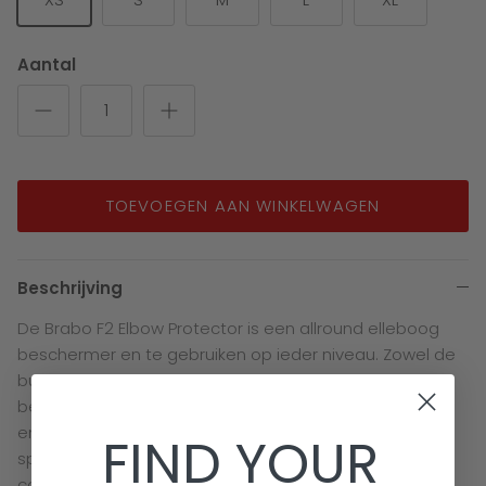
Aantal
TOEVOEGEN AAN WINKELWAGEN
Beschrijving
De Brabo F2 Elbow Protector is een allround elleboog
beschermer en te gebruiken op ieder niveau. Zowel de
buiten- als binnenkant van de armen zijn goed
beschermd met deze protector. Makkelijk te verstellen
en daardoor geschikt voor alle jeugd teams. Door het
FIND YOUR
speciale adapting system is de protector goed te
combineren met andere bodyprotectors.