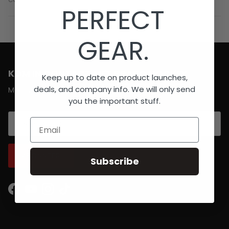
PERFECT
GEAR.
KOM IN CONTACT MET BRABO HOCKEY
Keep up to date on product launches,
deals, and company info. We will only send
Meld u aan voor updates
you the important stuff.
Email
ABONNEER
Subscribe
Facebook
YouTube
Instagram
TikTok