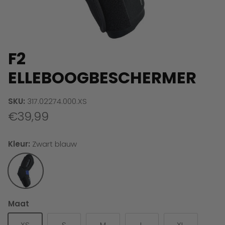
F2
ELLEBOOGBESCHERMER
SKU:
317.02274.000.XS
€39,99
Kleur:
Zwart blauw
Zwart blauw
Maat
XS
S
M
L
XL