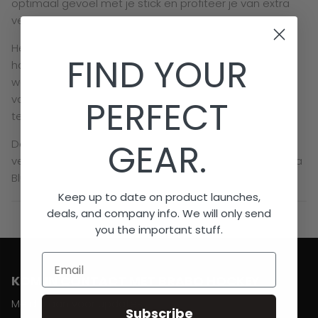
optimaal gevoel met je stick en profiteer je van extra
ventilatie.
Het comfortabele ontwerp zorgt ervoor dat de
FIND YOUR
handschoen prettig aansluit, ook tijdens intensieve
wedstrijden of trainingen. Een onmisbaar accessoire
voor iedere hockeyer die bescherming zoekt zonder in
PERFECT
te leveren op controle.
GEAR.
De Brabo Force Player Glove is verkrijgbaar in
verschillende kleuren: Black, White, Orange en Argentina
Blue.
Keep up to date on product launches,
deals, and company info. We will only send
you the important stuff.
Email
KOM IN CONTACT MET BRABO HOCKEY
Meld u aan voor updates
Subscribe