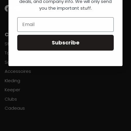
deals, and company info. We will only send
you the important stuff.
Facebook
YouTube
Instagram
TikTok
Email
COLLECTIE
Subscribe
Sticks
Tassen
Schoenen
Accessoires
Kleding
Keeper
Clubs
Cadeaus