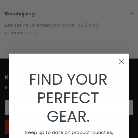
Beschrijving
Een set neusriemen voor zowel F1, F2 als 2
reserveriemen
FIND YOUR
KOM IN CONTACT MET BRABO HOCKEY
Meld u aan voor updates
PERFECT
GEAR.
ABONNEER
Keep up to date on product launches,