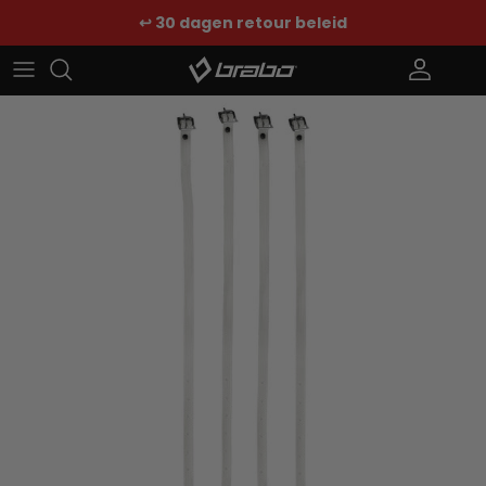
Ga naar inhoud
↩️ 30 dagen retour beleid
Account
Win