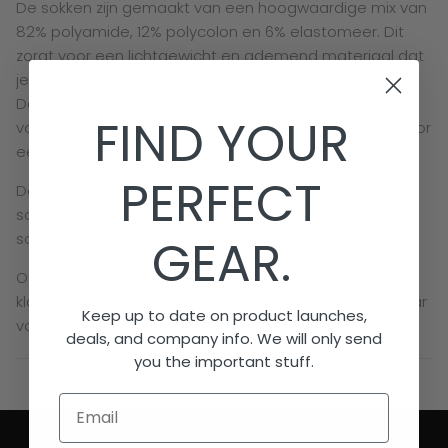
De sokken zijn gemaakt van een hoogwaardige mix van
82% polyamide, 12% polycolon en 6% elastomeer. Dit
zorgt voor een lichtgewicht en ademend materiaal dat
je voeten fris houdt, ook tijdens intensieve trainingen.
Dankzij de vochtregulerende eigenschappen blijven je
FIND YOUR
voeten droog, terwijl het elastische materiaal zorgt voor
een comfortabele pasvorm.
PERFECT
De bovenkant van de sok is omvouwbaar, zodat je je
scheenbeschermers stevig op hun plek houdt en je
sokken altijd perfect aansluiten.
GEAR.
Of je nu kiest voor een opvallend design of een
klassieke kleur: met de Brabo hockeysokken ben je klaar
Keep up to date on product launches,
voor elke training.
deals, and company info. We will only send
you the important stuff.
Email