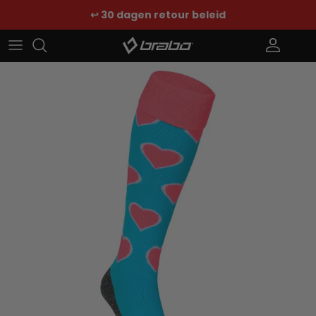
Ga naar inhoud
↩️ 30 dagen retour beleid
Account
Win