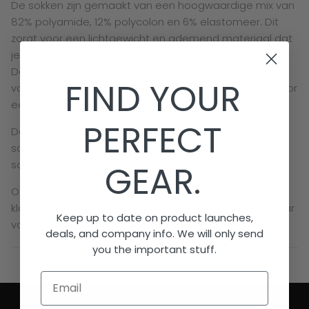
De sokken zijn gemaakt van een hoogwaardige mix van
82% polyamide, 12% polycolon en 6% elastomeer. Dit
zorgt voor een lichtgewicht en ademend materiaal dat
je voeten fris houdt, ook tijdens intensieve trainingen.
Dankzij de vochtregulerende eigenschappen blijven je
FIND YOUR
voeten droog, terwijl het elastische materiaal zorgt voor
een comfortabele pasvorm.
PERFECT
De bovenkant van de sok is omvouwbaar, zodat je je
scheenbeschermers stevig op hun plek houdt en je
sokken altijd perfect aansluiten.
GEAR.
Of je nu kiest voor een opvallend design of een
klassieke kleur: met de Brabo hockeysokken ben je klaar
Keep up to date on product launches,
voor elke training.
deals, and company info. We will only send
you the important stuff.
Email