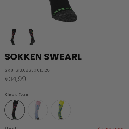
SOKKEN SWEARL
SKU:
318.08330.010.28
€14,99
Kleur:
Zwart
Zwart
Lichtroze/lichtblauw
Geel blauw
Maat
Maattabel