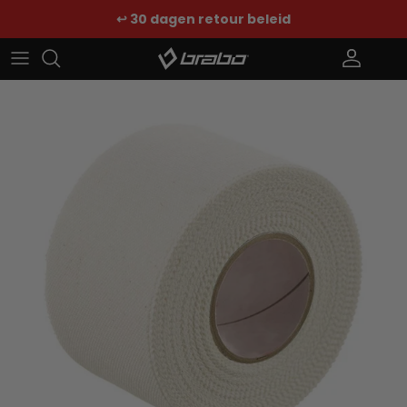
Ga naar inhoud
↩️ 30 dagen retour beleid
Account
Win