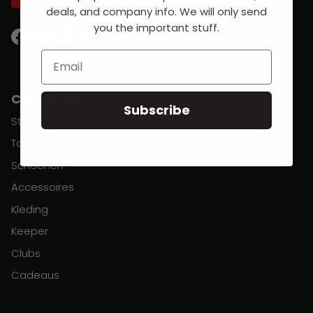
deals, and company info. We will only send
you the important stuff.
Facebook
YouTube
Instagram
TikTok
Email
COLLECTIE
Subscribe
Sticks
Tassen
Schoenen
Accessoires
Kleding
Keeper
Clubs
Cadeaus