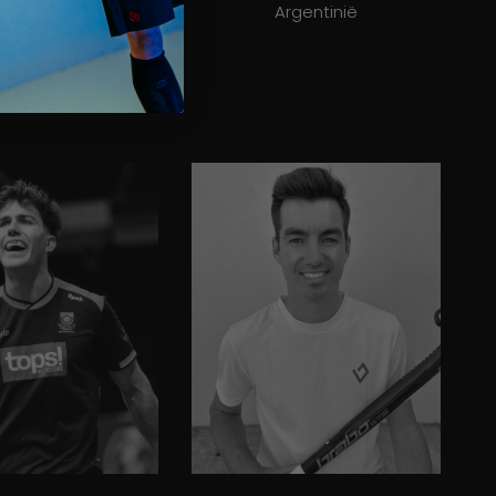
OSCANI
Argentinië
Argentinië