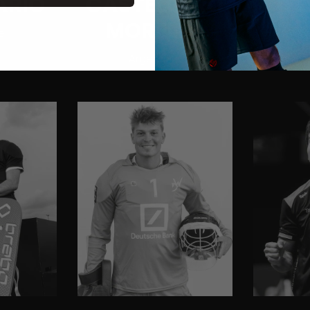
ARIO
CASTELLARO
T
MORELLO
ë
Argentinië